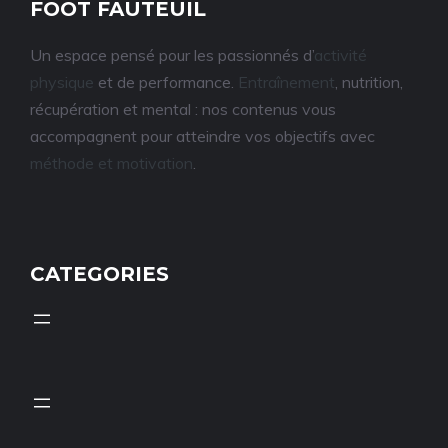
FOOT FAUTEUIL
Un espace pensé pour les passionnés d’
activité
physique
et de performance.
Entraînement
, nutrition,
récupération et mental : nos contenus vous
accompagnent pour atteindre vos objectifs avec
méthode et motivation
.
CATEGORIES