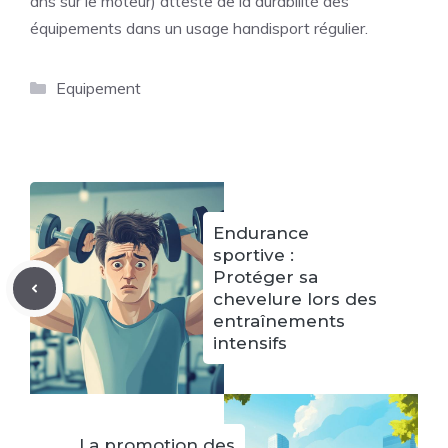
ans sur le moteur) atteste de la durabilité des
équipements dans un usage handisport régulier.
Catégories
Equipement
Endurance
sportive :
Protéger sa
chevelure lors des
entraînements
intensifs
La promotion des