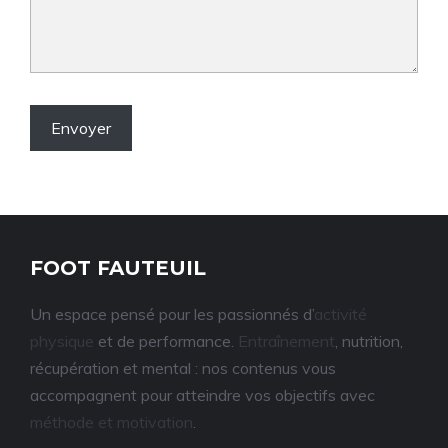
FOOT FAUTEUIL
Un espace pensé pour les passionnés d’
activité
physique
et de performance.
Entraînement
, nutrition,
récupération et mental : nos contenus vous
accompagnent pour atteindre vos objectifs avec
méthode et motivation
.