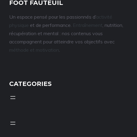
FOOT FAUTEUIL
Un espace pensé pour les passionnés d’
activité
physique
et de performance.
Entraînement
, nutrition,
récupération et mental : nos contenus vous
accompagnent pour atteindre vos objectifs avec
méthode et motivation
.
CATEGORIES