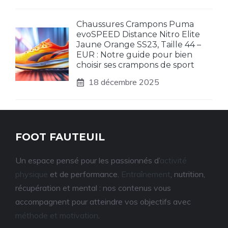
Chaussures Crampons Puma
evoSPEED Distance Nitro Elite
Jaune Orange SS23, Taille 44 –
EUR : Notre guide pour bien
choisir ses crampons de sport
18 décembre 2025
FOOT FAUTEUIL
Un espace pensé pour les passionnés d’
activité
physique
et de performance.
Entraînement
, nutrition,
récupération et mental : nos contenus vous
accompagnent pour atteindre vos objectifs avec
méthode et motivation
.